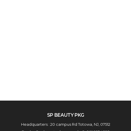
SP BEAUTY PKG
Headquarters : 20 campus Rd Totowa, NJ, 07512